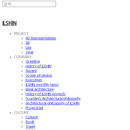
ILSHIN
PROJECT
40 Representatives
All
Use
Year
COMPANY
Greeting
History of ILSHIN
Award
Scope of service
Executives
ILSHIN monthly news
Ideal architecture
History of ILSHIN projects
Founder’s Architectural philosophy
Architectural philosophy of ILSHIN
Projects list
CULTURE
Column
Book
Travel