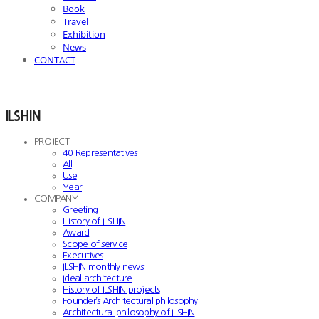
Book
Travel
Exhibition
News
CONTACT
ILSHIN
PROJECT
40 Representatives
All
Use
Year
COMPANY
Greeting
History of ILSHIN
Award
Scope of service
Executives
ILSHIN monthly news
Ideal architecture
History of ILSHIN projects
Founder’s Architectural philosophy
Architectural philosophy of ILSHIN