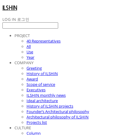
ILSHIN
LOG IN
로그인
PROJECT
40 Representatives
All
Use
Year
COMPANY
Greeting
History of ILSHIN
Award
Scope of service
Executives
ILSHIN monthly news
Ideal architecture
History of ILSHIN projects
Founder’s Architectural philosophy
Architectural philosophy of ILSHIN
Projects list
CULTURE
Column