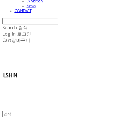
Exhibition
News
CONTACT
Search
검색
Log In
로그인
Cart
장바구니
ILSHIN