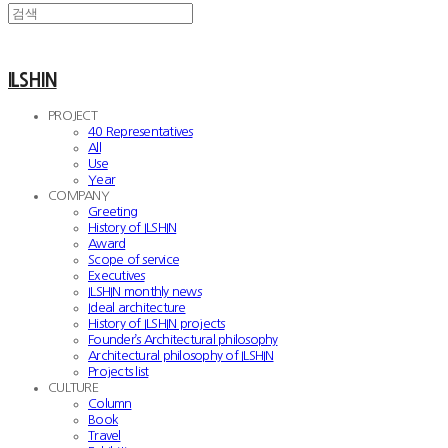
ILSHIN
PROJECT
40 Representatives
All
Use
Year
COMPANY
Greeting
History of ILSHIN
Award
Scope of service
Executives
ILSHIN monthly news
Ideal architecture
History of ILSHIN projects
Founder’s Architectural philosophy
Architectural philosophy of ILSHIN
Projects list
CULTURE
Column
Book
Travel