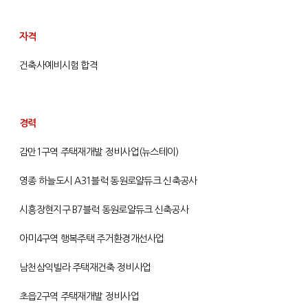
자격
건축사예비시험 합격
경력
감만1구역 주택재개발 정비사업(뉴스테이)
영종 하늘도시 A31블럭 동원로얄듀크 신축공사
시흥장현지구 B7블럭 동원로얄듀크 신축공사
아미4구역 행복주택 주거환경개선사업
남천삼익빌라 주택재건축 정비사업
초읍2구역 주택재개발 정비사업