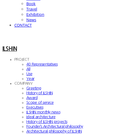
Book
Travel
Exhibition
News
CONTACT
ILSHIN
PROJECT
40 Representatives
All
Use
Year
COMPANY
Greeting
History of ILSHIN
Award
Scope of service
Executives
ILSHIN monthly news
Ideal architecture
History of ILSHIN projects
Founder’s Architectural philosophy
Architectural philosophy of ILSHIN