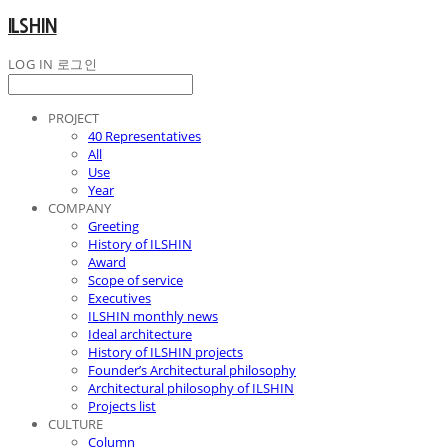
ILSHIN
LOG IN
로그인
PROJECT
40 Representatives
All
Use
Year
COMPANY
Greeting
History of ILSHIN
Award
Scope of service
Executives
ILSHIN monthly news
Ideal architecture
History of ILSHIN projects
Founder’s Architectural philosophy
Architectural philosophy of ILSHIN
Projects list
CULTURE
Column