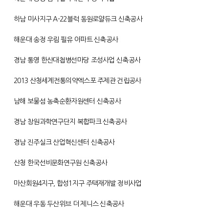
하남 미사지구 A-22블럭 동원로얄듀크 신축공사
해운대 송정 우림 필유 아파트 신축공사
경남 통영 한산대첩병선마당 조성사업 신축공사
2013 산청세계전통의약엑스포 주제관 건립공사
남해 보물섬 농축순환자원센터 신축공사
경남 창원과학연구단지 복합파크 신축공사
경남 진주실크 산업혁신센터 신축공사
산청 한국선비문화연구원 신축공사
마산회원4지구, 합성1지구 주택재개발 정비사업
해운대 우동 두산위브 더 제니스 신축공사