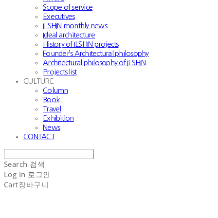
Scope of service
Executives
ILSHIN monthly news
Ideal architecture
History of ILSHIN projects
Founder’s Architectural philosophy
Architectural philosophy of ILSHIN
Projects list
CULTURE
Column
Book
Travel
Exhibition
News
CONTACT
Search
검색
Log In
로그인
Cart
장바구니