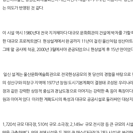
는 의도가 반영된 것 같다.
이 시설 역시 1980년대 전국 지자체마다 대규모 문화회관의 건설에 박차를 가할 때
한 대규모 프로젝트였다. 현상설계에서 완공까지 11년이 걸린 울산처럼 성산아트홀 역
그해 말 공사에 착공, 2000년 3월에서야 준공되었으니 현상설계 후 15년 만이었
일신 설계는 울산문화예술회관으로 전국현상공모의 첫 당선의 경험을 바탕으로 현
의 성산구와 의창구 지역에 1977년 창원 도시기본계획이 결정돼 조성된 우리나
장과 같은 강력한 상징적 중심과 경남도청으로 이어지는 강력한 축 등이 특징이다.
원과 이어져 있다. 이러한 계획도시의 특성과 대규모 공공시설로 둘러싸인 대상지
1,720석 규모 대극장, 510석 규모 소극장, 2,149㎡ 규모 전시장 등 큰 
템을 구축하였다. 먼저 전체시설을 두 개의 큰 매스(대극장과 기타 시설)로 분리