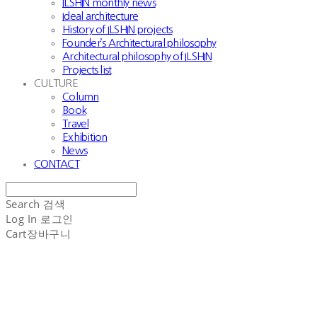
ILSHIN monthly news
Ideal architecture
History of ILSHIN projects
Founder’s Architectural philosophy
Architectural philosophy of ILSHIN
Projects list
CULTURE
Column
Book
Travel
Exhibition
News
CONTACT
Search
검색
Log In
로그인
Cart
장바구니