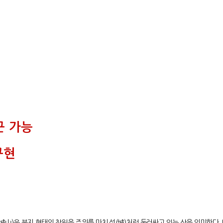
근 가능
구현
山)은 분지 형태의 창원을 주위를 마치 성(城)처럼 둘러싸고 있는 산을 의미한다.